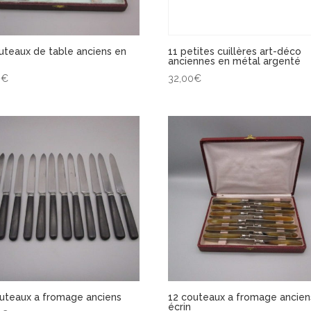
uteaux de table anciens en
11 petites cuillères art-déco
anciennes en métal argenté
0
€
32,00
€
uteaux a fromage anciens
12 couteaux a fromage ancien
écrin