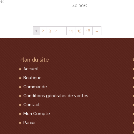
0
€
40,00
€
1
2
3
4
…
14
15
16
→
Plan du site
Accueil
Boutique
Commande
Conditions générales de ventes
Contact
Mon Compte
Panier