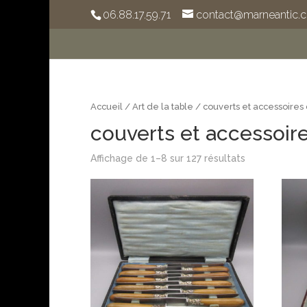
06.88.17.59.71
contact@marneantic.
Accueil
/
Art de la table
/ couverts et accessoires
couverts et accessoir
Affichage de 1–8 sur 127 résultats