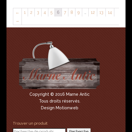
←
1
2
3
4
5
6
7
8
9
…
12
13
14
→
Copyright © 2016 Marne Antic
Tous droits réservés.
Design Motionweb
Trouver un produit
Recherche
Recherche