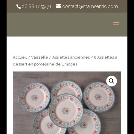
06.88.17.59.71
contact@marneantic.com
Accueil
/
Vaisselle
/
Assiettes anciennes
/ 6 Assiettes a
dessert en porcelaine de Limoges