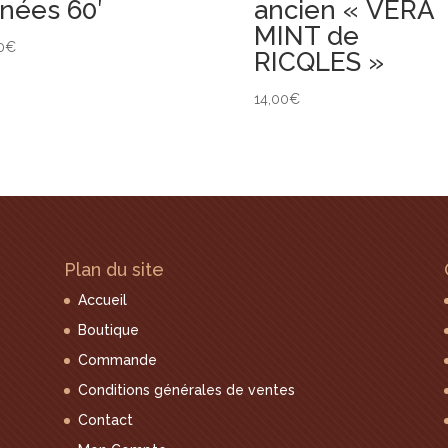
nées 60′
ancien « VERA
MINT de
0
€
RICQLES »
14,00
€
Plan du site
Accueil
Boutique
Commande
Conditions générales de ventes
Contact