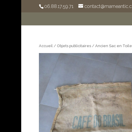
06.88.17.59.71
contact@marneantic.
Accueil
/
Objets publicitaires
/ Ancien Sac en Toile 