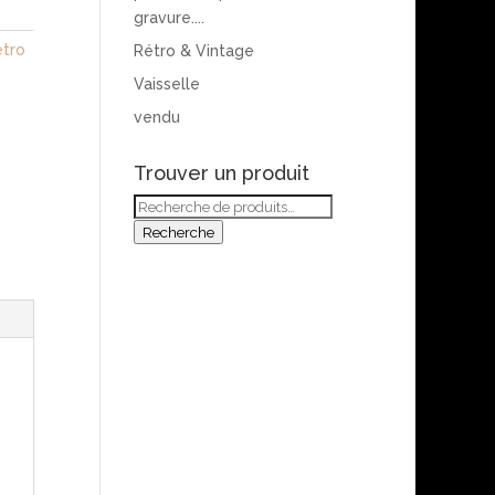
gravure....
étro
Rétro & Vintage
Vaisselle
vendu
Trouver un produit
Recherche
pour :
Recherche