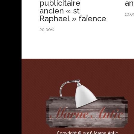
publicitaire
an
ancien « st
10,0
Raphael » faïence
20,00
€
Copyright © 2016 Marne Antic