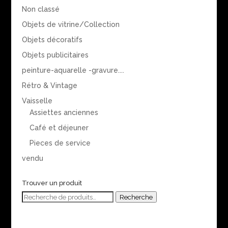
Non classé
Objets de vitrine/Collection
Objets décoratifs
Objets publicitaires
peinture-aquarelle -gravure....
Rétro & Vintage
Vaisselle
Assiettes anciennes
Café et déjeuner
Pieces de service
vendu
Trouver un produit
Recherche
Recherche
pour :