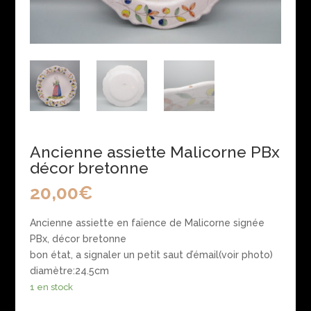
Ancienne assiette Malicorne PBx
décor bretonne
20,00
€
Ancienne assiette en faïence de Malicorne signée
PBx, décor bretonne
bon état, a signaler un petit saut d’émail(voir photo)
diamètre:24.5cm
1 en stock