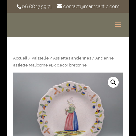
06.88.17.59.71
contact@marneantic.com
Accueil
/
Vaisselle
/
Assiettes anciennes
/ Ancienne
assiette Malicorne PBx décor bretonne