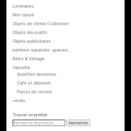
Luminaires
Non classé
Objets de vitrine/Collection
Objets décoratifs
Objets publicitaires
peinture-aquarelle -gravure....
Rétro & Vintage
Vaisselle
Assiettes anciennes
Café et déjeuner
Pieces de service
vendu
Trouver un produit
Recherche
Recherche
pour :