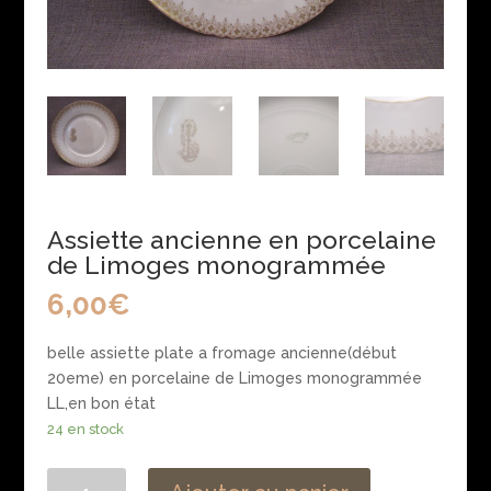
Assiette ancienne en porcelaine
de Limoges monogrammée
6,00
€
belle assiette plate a fromage ancienne(début
20eme) en porcelaine de Limoges monogrammée
LL,en bon état
24 en stock
quantité