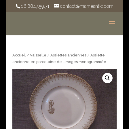
06.88.17.59.71
contact@marneantic.com
Accueil
/
Vaisselle
/
Assiettes anciennes
/ Assiette
ancienne en porcelaine de Limoges monogrammée