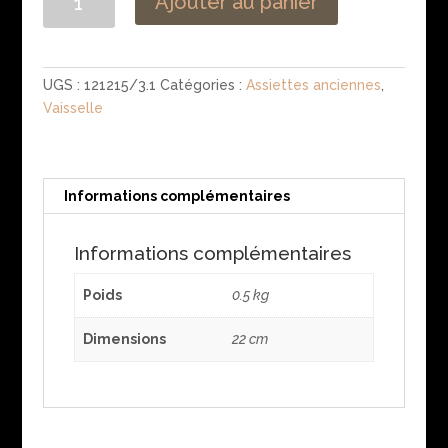
Ajouter au panier
de
Assiette
ancienne
en
UGS :
121215/3.1
Catégories :
Assiettes anciennes
,
porcelaine
Vaisselle
de
Limoges
monogrammée
Informations complémentaires
Informations complémentaires
Poids
0.5 kg
Dimensions
22 cm