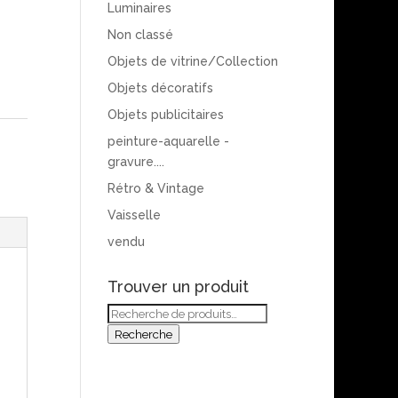
Luminaires
Non classé
Objets de vitrine/Collection
Objets décoratifs
Objets publicitaires
peinture-aquarelle -
gravure....
Rétro & Vintage
Vaisselle
vendu
Trouver un produit
Recherche
pour :
Recherche