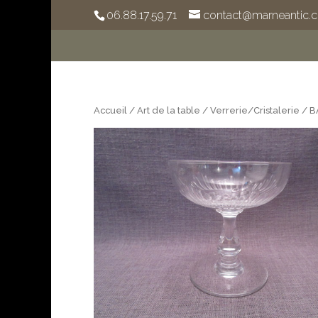
06.88.17.59.71
contact@marneantic.
Accueil
/
Art de la table
/
Verrerie/Cristalerie
/ B