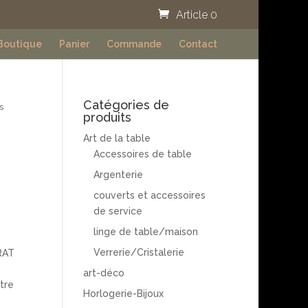
Article 0
Boutique
Panier
Commande
Contact
Catégories de
s
produits
Art de la table
n
Accessoires de table
Argenterie
couverts et accessoires
de service
linge de table/maison
Verrerie/Cristalerie
RAT
art-déco
tre
Horlogerie-Bijoux