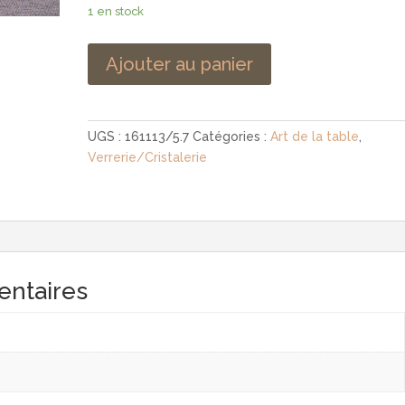
1 en stock
Ajouter au panier
UGS :
161113/5.7
Catégories :
Art de la table
,
Verrerie/Cristalerie
entaires