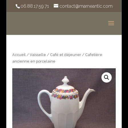
06.88.17.59.71
contact@marneantic.com
Accueil
/
Vaisselle
/
Café et déjeuner
/ Cafetière
ancienne en porcelaine