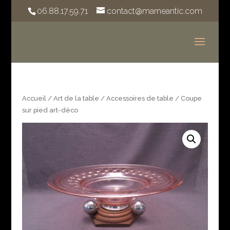
06.88.17.59.71
contact@marneantic.com
Accueil
/
Art de la table
/
Accessoires de table
/ Coupe
sur pied art-déco