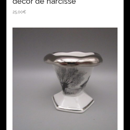
décor de narcisse
25,00
€