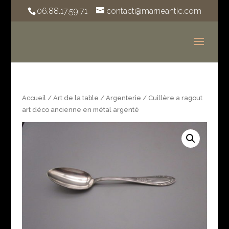
06.88.17.59.71
contact@marneantic.com
Accueil
/
Art de la table
/
Argenterie
/ Cuillère a ragout
art déco ancienne en métal argenté