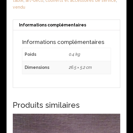
table
,
art-déco
,
couverts et accessoires de service
,
vendu
Informations complémentaires
Informations complémentaires
Poids
0.4 kg
Dimensions
26.5 × 5.2 cm
Produits similaires