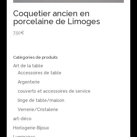
Coquetier ancien en
porcelaine de Limoges
7,50
€
Catégories de produits
Art de la table
Accessoires de table
Argenterie
couverts et accessoires de service
linge de table/maison
Verrerie/Cristalerie
art-déco
Horlogerie-Bijoux