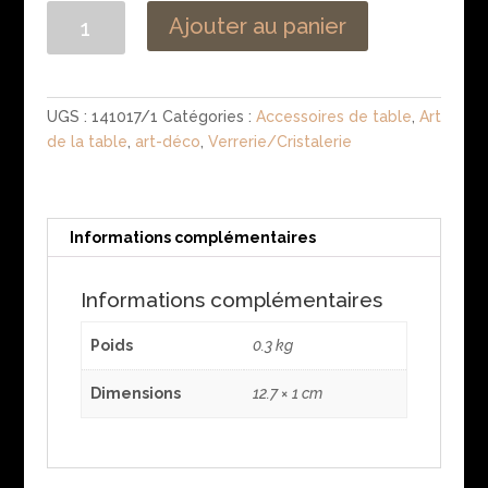
quantité
Ajouter au panier
de
Dessous
de
bouteille
UGS :
141017/1
Catégories :
Accessoires de table
,
Art
ancien
de la table
,
art-déco
,
Verrerie/Cristalerie
art-
déco
Informations complémentaires
Informations complémentaires
Poids
0.3 kg
Dimensions
12.7 × 1 cm