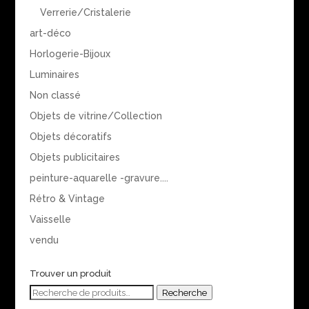
Verrerie/Cristalerie
art-déco
Horlogerie-Bijoux
Luminaires
Non classé
Objets de vitrine/Collection
Objets décoratifs
Objets publicitaires
peinture-aquarelle -gravure....
Rétro & Vintage
Vaisselle
vendu
Trouver un produit
Recherche
Recherche
pour :