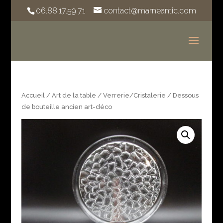
06.88.17.59.71
contact@marneantic.com
Accueil
/
Art de la table
/
Verrerie/Cristalerie
/ Dessous
de bouteille ancien art-déco