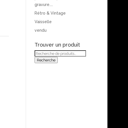
gravure....
Rétro & Vintage
Vaisselle
vendu
Trouver un produit
Recherche
pour :
Recherche