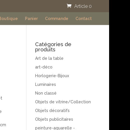
Article 0
Boutique
Panier
Commande
Contact
Catégories de
produits
Art de la table
art-déco
Horlogerie-Bijoux
Luminaires
Non classé
et
Objets de vitrine/Collection
Objets décoratifs
e
Objets publicitaires
.5cm
peinture-aquarelle -