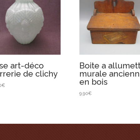
se art-déco
Boite a allumet
rrerie de clichy
murale ancien
en bois
0
€
9,90
€