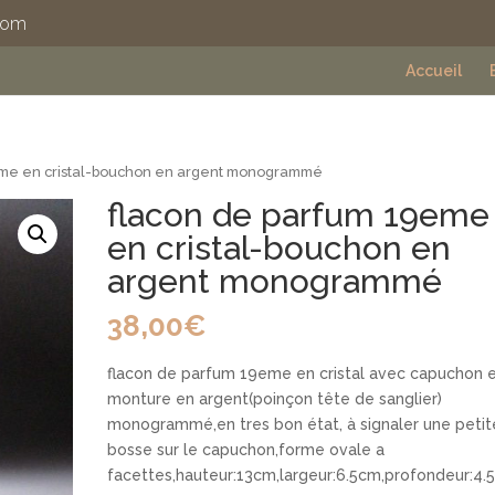
com
Accueil
eme en cristal-bouchon en argent monogrammé
flacon de parfum 19eme
en cristal-bouchon en
argent monogrammé
38,00
€
flacon de parfum 19eme en cristal avec capuchon 
monture en argent(poinçon tête de sanglier)
monogrammé,en tres bon état, à signaler une petit
bosse sur le capuchon,forme ovale a
facettes,hauteur:13cm,largeur:6.5cm,profondeur:4