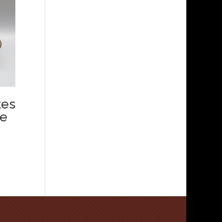
tes
ne