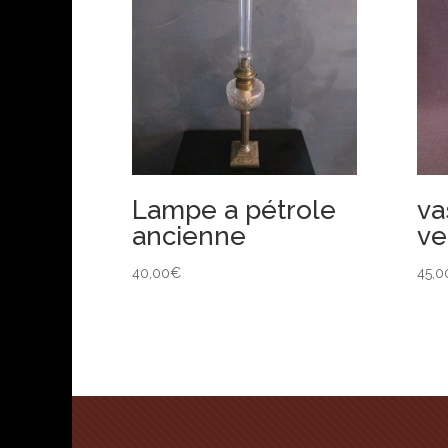
Lampe a pétrole
va
ancienne
ve
40,00
€
45,0