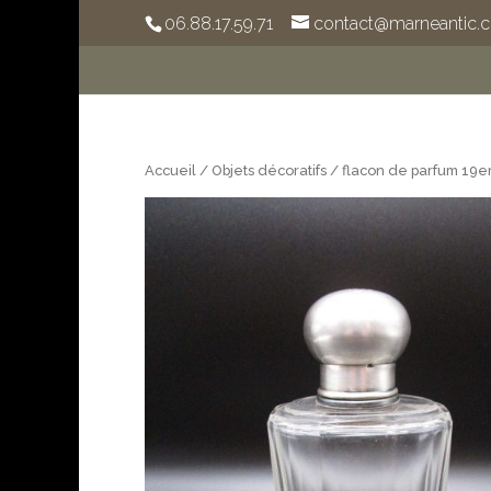
06.88.17.59.71
contact@marneantic.
Accueil
/
Objets décoratifs
/ flacon de parfum 19