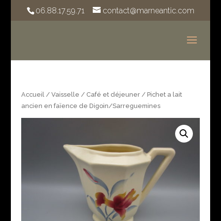
06.88.17.59.71
contact@marneantic.com
Accueil
/
Vaisselle
/
Café et déjeuner
/ Pichet a lait
ancien en faïence de Digoin/Sarreguemines