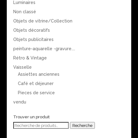
Luminaires
Non classé
Objets de vitrine/Collection
Objets décoratifs
Objets publicitaires
peinture-aquarelle -gravure....
Rétro & Vintage
Vaisselle
Assiettes anciennes
Café et déjeuner
Pieces de service
vendu
Trouver un produit
Recherche
Recherche
pour :