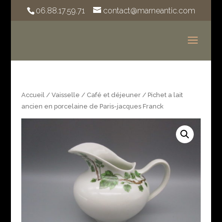
06.88.17.59.71
contact@marneantic.com
Accueil
/
Vaisselle
/
Café et déjeuner
/ Pichet a lait
ancien en porcelaine de Paris-jacques Franck