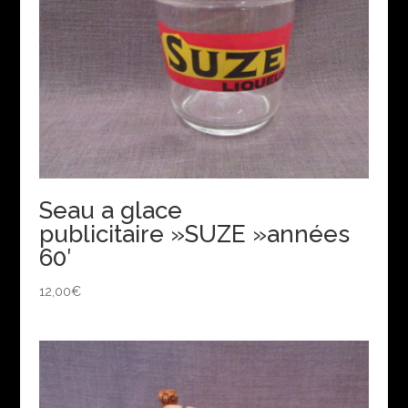
Seau a glace
publicitaire »SUZE »années
60′
12,00
€