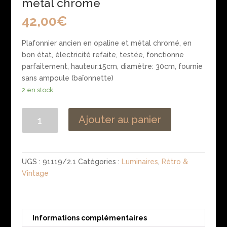
métal chromé
42,00
€
Plafonnier ancien en opaline et métal chromé, en
bon état, électricité refaite, testée, fonctionne
parfaitement, hauteur:15cm, diamètre: 30cm, fournie
sans ampoule (baïonnette)
2 en stock
quantité
Ajouter au panier
de
Plafonnier
ancien
en
UGS :
91119/2.1
Catégories :
Luminaires
,
Rétro &
opaline
Vintage
et
métal
chromé
Informations complémentaires