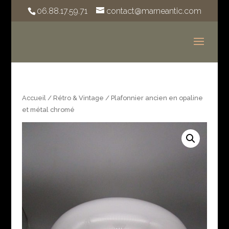
06.88.17.59.71
contact@marneantic.com
Accueil
/
Rétro & Vintage
/ Plafonnier ancien en opaline
et métal chromé