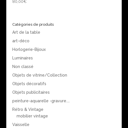
80,00
€
Catégories de produits
Art de la table
art-déco
Horlogerie-Bijoux
Luminaires
Non classé
Objets de vitrine/Collection
Objets décoratifs
Objets publicitaires
peinture-aquarelle -gravure....
Rétro & Vintage
mobilier vintage
Vaisselle