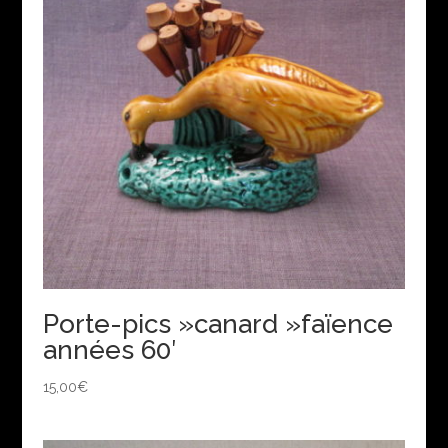
Porte-pics »canard »faïence
années 60′
15,00
€