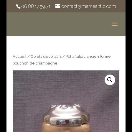
06.88.17.59.71
contact@marneantic.com
Accueil
/
Objets décoratifs
/ Pot a tabac ancien forme
bouchon de champagne