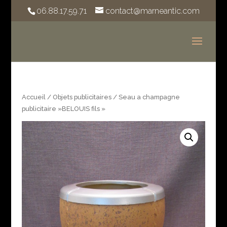
06.88.17.59.71
contact@marneantic.com
Accueil
/
Objets publicitaires
/ Seau a champagne
publicitaire »BELOUIS fils »