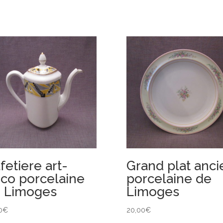
fetiere art-
Grand plat anci
co porcelaine
porcelaine de
 Limoges
Limoges
0
€
20,00
€