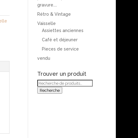
gravure....
Rétro & Vintage
elle
Vaisselle
Assiettes anciennes
Café et déjeuner
Pieces de service
vendu
Trouver un produit
Recherche
pour :
Recherche