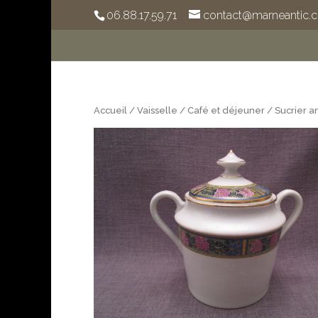
06.88.17.59.71
contact@marneantic.
Accueil
/
Vaisselle
/
Café et déjeuner
/ Sucrier a