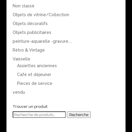
Non classé
Objets de vitrine/Collection
Objets décoratifs
Objets publicitaires
peinture-aquarelle -gravure....
Rétro & Vintage
Vaisselle
Assiettes anciennes
Café et déjeuner
Pieces de service
vendu
Trouver un produit
Recherche
Recherche
pour :