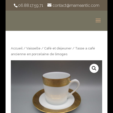
06.88.17.59.71
contact@marneantic.com
Accueil
/
Vaisselle
/
Café et déjeuner
/ Tasse a café
ancienne en porcelaine de limoges