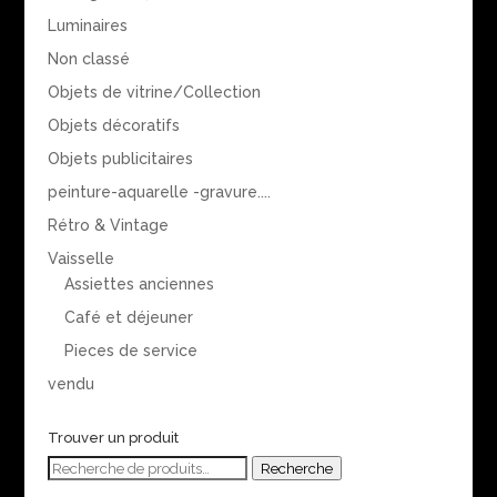
Luminaires
Non classé
Objets de vitrine/Collection
Objets décoratifs
Objets publicitaires
peinture-aquarelle -gravure....
Rétro & Vintage
Vaisselle
Assiettes anciennes
Café et déjeuner
Pieces de service
vendu
Trouver un produit
Recherche
Recherche
pour :