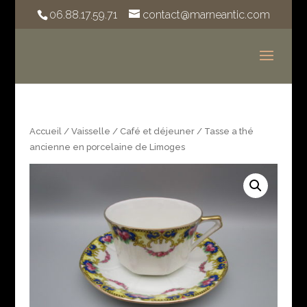
06.88.17.59.71
contact@marneantic.com
Accueil
/
Vaisselle
/
Café et déjeuner
/ Tasse a thé
ancienne en porcelaine de Limoges