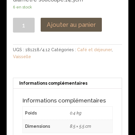
6 en stock
quantité
Ajouter au panier
de
Tasse
a
thé
UGS :
181218/4.12
Catégories :
Café et déjeuner
,
ancienne
Vaisselle
en
porcelaine
de
Limoges
Informations complémentaires
Informations complémentaires
Poids
0.4 kg
Dimensions
8.5 × 5.5 cm