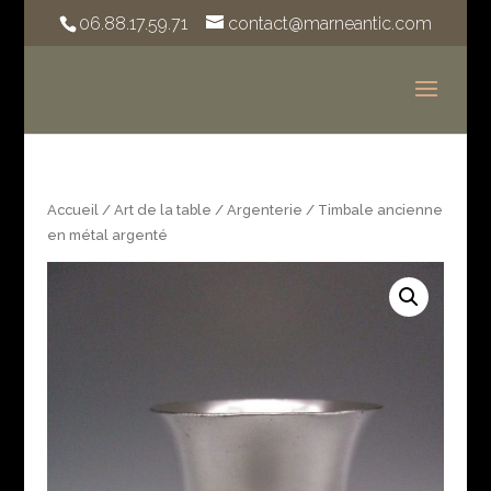
06.88.17.59.71
contact@marneantic.com
Accueil
/
Art de la table
/
Argenterie
/ Timbale ancienne
en métal argenté