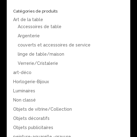
Catégories de produits
Art de la table
Accessoires de table
Argenterie
couverts et accessoires de service
linge de table/maison
Verrerie/Cristalerie
art-déco
Horlogerie-Bijoux
Luminaires
Non classé
Objets de vitrine/Collection
Objets décoratifs
Objets publicitaires
peinture-aquarelle -gravure....