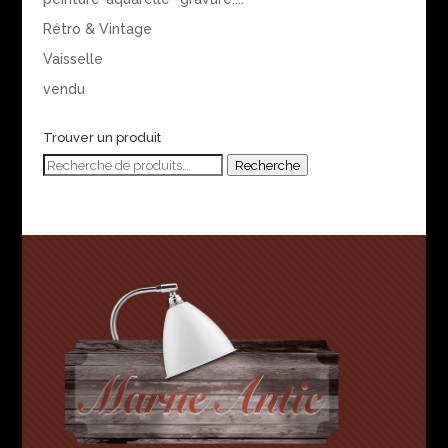
Rétro & Vintage
Vaisselle
vendu
Trouver un produit
Recherche
Recherche
pour :