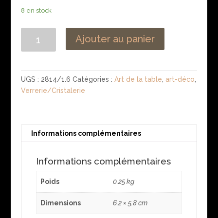
8 en stock
quantité
Ajouter au panier
de
Verre
de
table
UGS :
2814/1.6
Catégories :
Art de la table
,
art-déco
,
art-
Verrerie/Cristalerie
déco
ancien
en
cristal
Informations complémentaires
taillé
Informations complémentaires
Poids
0.25 kg
Dimensions
6.2 × 5.8 cm