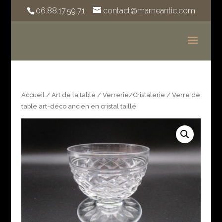
06.88.17.59.71
contact@marneantic.com
Accueil
/
Art de la table
/
Verrerie/Cristalerie
/ Verre de
table art-déco ancien en cristal taillé