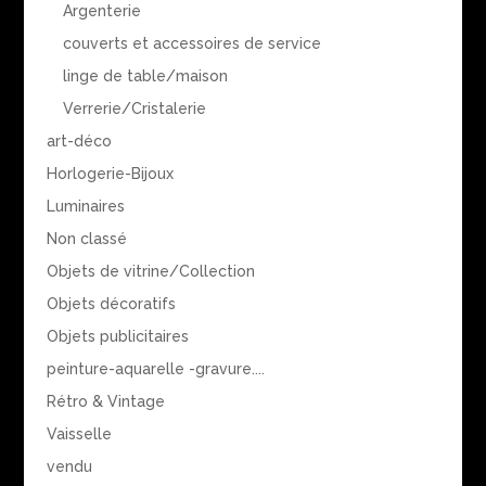
Argenterie
couverts et accessoires de service
linge de table/maison
Verrerie/Cristalerie
art-déco
Horlogerie-Bijoux
Luminaires
Non classé
Objets de vitrine/Collection
Objets décoratifs
Objets publicitaires
peinture-aquarelle -gravure....
Rétro & Vintage
Vaisselle
vendu