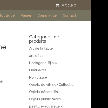
Article 0
Boutique
Panier
Commande
Contact
Catégories de
produits
me
Art de la table
art-déco
Horlogerie-Bijoux
Luminaires
Non classé
ie
Objets de vitrine/Collection
Objets décoratifs
Objets publicitaires
peinture-aquarelle -