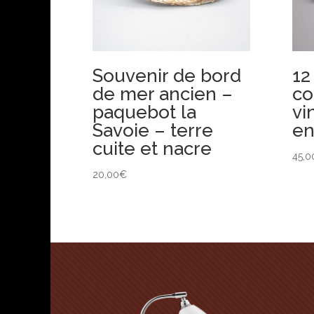
Souvenir de bord
12
de mer ancien –
co
paquebot la
vi
Savoie – terre
en
cuite et nacre
45,0
20,00
€