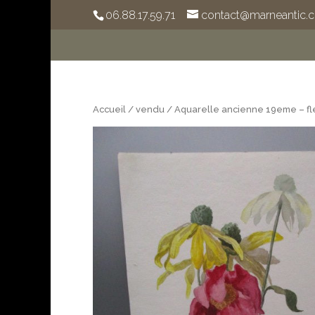
06.88.17.59.71
contact@marneantic.
Accueil
/
vendu
/ Aquarelle ancienne 19eme – f