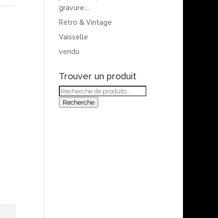
gravure....
Rétro & Vintage
Vaisselle
vendu
Trouver un produit
Recherche
pour :
Recherche