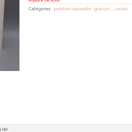
Rupture de stock
Catégories :
peinture-aquarelle -gravure....
,
vendu
s (0)