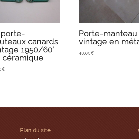
 porte-
Porte-manteau
uteaux canards
vintage en mét
ntage 1950/60′
40,00
€
 céramique
0
€
Plan du site