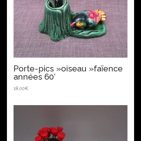
Porte-pics »oiseau »faïence
années 60′
18,00
€