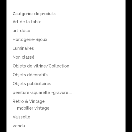
Catégories de produits
Art de la table
art-déco
Horlogerie-Bijoux
Luminaires
Non classé
Objets de vitrine/Collection
Objets décoratifs
Objets publicitaires
peinture-aquarelle -gravure....
Rétro & Vintage
mobilier vintage
Vaisselle
vendu