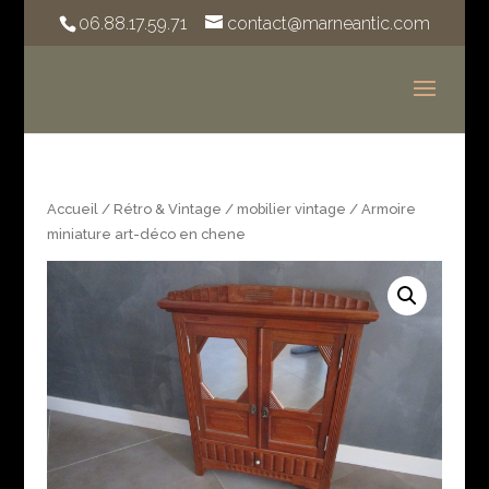
06.88.17.59.71
contact@marneantic.com
Accueil
/
Rétro & Vintage
/
mobilier vintage
/ Armoire
miniature art-déco en chene