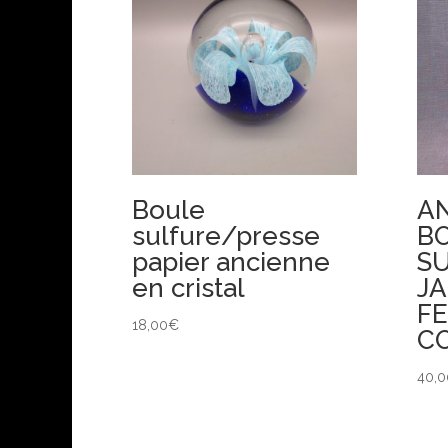
Boule
A
sulfure/presse
BO
papier ancienne
SU
en cristal
J
F
18,00
€
C
40,0