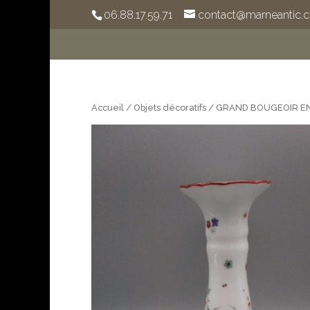
06.88.17.59.71
contact@marneantic.
Accueil
/
Objets décoratifs
/ GRAND BOUGEOIR EN