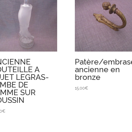
NCIENNE
Patère/embras
UTEILLE A
ancienne en
JET LEGRAS-
bronze
AMBE DE
15,00
€
EMME SUR
OUSSIN
0
€