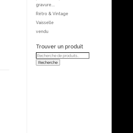
gravure....
Rétro & Vintage
Vaisselle
vendu
Trouver un produit
Recherche
pour :
Recherche