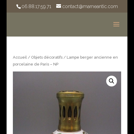
06.88.17.59.71
contact@marneantic.com
Accueil
/
Objets décoratifs
/ Lampe berger ancienne en
porcelaine de Paris – NP