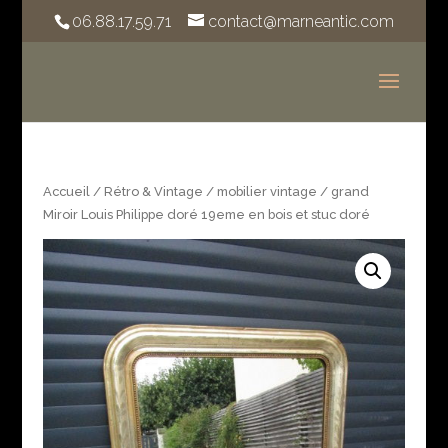
06.88.17.59.71
contact@marneantic.com
Accueil
/
Rétro & Vintage
/
mobilier vintage
/ grand
Miroir Louis Philippe doré 19eme en bois et stuc doré