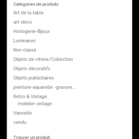
Catégories de produits
Art de la table
art-déco
Horlogerie-Bijoux
Luminaires
Non classé
Objets de vitrine/Collection
Objets décoratifs
Objets publicitaires
peinture-aquarelle -gravure....
Rétro & Vintage
mobilier vintage
Vaisselle
vendu
Trouver un produit