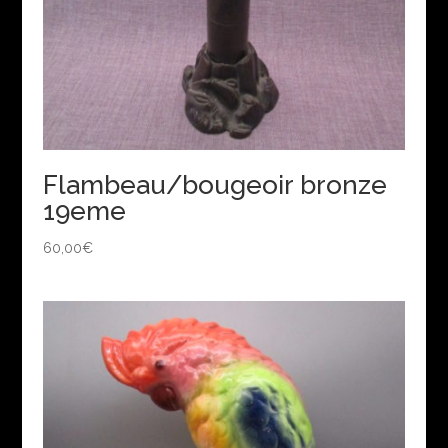
Flambeau/bougeoir bronze
19eme
60,00
€