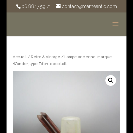
06.88.17.59.71
contact@marneantic.com
Accueil
/
Rétro & Vintage
/ Lampe ancienne, marque
Wonder, type Tifon. déco loft