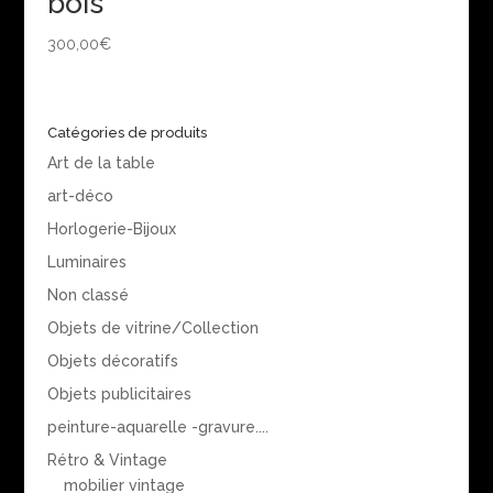
bois
300,00
€
Catégories de produits
Art de la table
art-déco
Horlogerie-Bijoux
Luminaires
Non classé
Objets de vitrine/Collection
Objets décoratifs
Objets publicitaires
peinture-aquarelle -gravure....
Rétro & Vintage
mobilier vintage