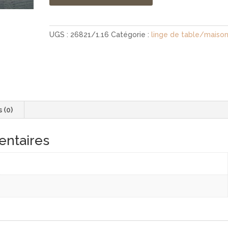
UGS :
26821/1.16
Catégorie :
linge de table/maiso
s (0)
entaires