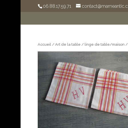
06.88.17.59.71
contact@marneantic.
Accueil
/
Art de la table
/
linge de table/maison
/