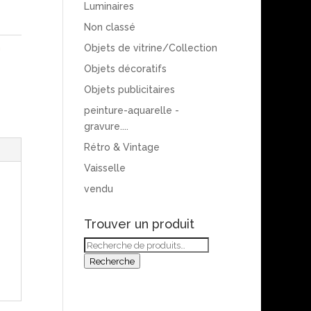
Luminaires
Non classé
n
Objets de vitrine/Collection
Objets décoratifs
Objets publicitaires
peinture-aquarelle -
gravure....
Rétro & Vintage
Vaisselle
vendu
Trouver un produit
Recherche
pour :
Recherche