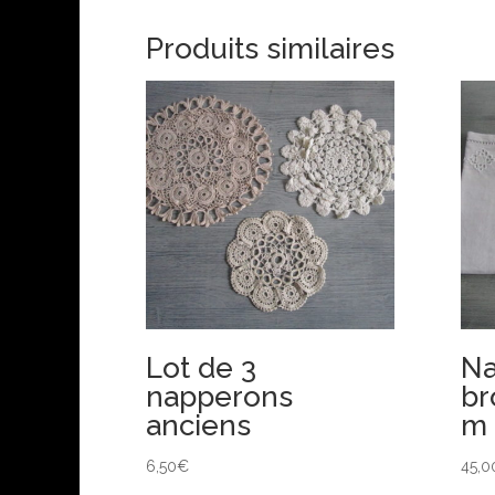
Produits similaires
Lot de 3
Na
napperons
br
anciens
m
6,50
€
45,0