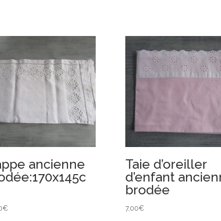
ppe ancienne
Taie d’oreiller
odée:170x145c
d’enfant ancie
brodée
0
€
7,00
€