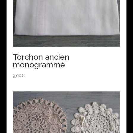
Torchon ancien
monogrammé
9,00
€