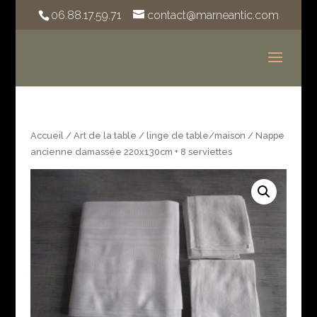
06.88.17.59.71
contact@marneantic.com
Accueil
/
Art de la table
/
linge de table/maison
/ Nappe
ancienne damassée 220x130cm + 8 serviettes