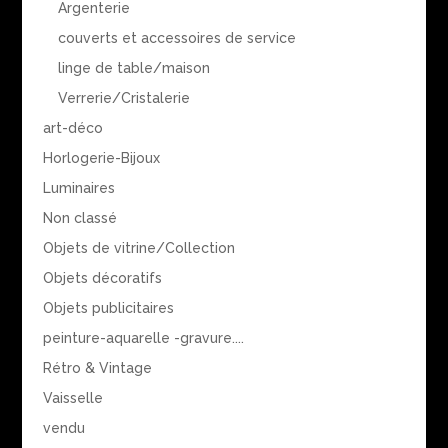
Argenterie
couverts et accessoires de service
linge de table/maison
Verrerie/Cristalerie
art-déco
Horlogerie-Bijoux
Luminaires
Non classé
Objets de vitrine/Collection
Objets décoratifs
Objets publicitaires
peinture-aquarelle -gravure....
Rétro & Vintage
Vaisselle
vendu