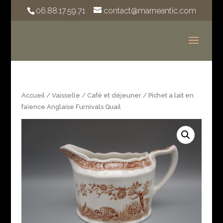
06.88.17.59.71
contact@marneantic.com
Accueil
/
Vaisselle
/
Café et déjeuner
/ Pichet a lait en
faïence Anglaise Furnivals Quail