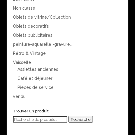
Non classé
Objets de vitrine/Collection
Objets décoratifs
Objets publicitaires
peinture-aquarelle -gravure....
Rétro & Vintage
Vaisselle
Assiettes anciennes
Café et déjeuner
Pieces de service
vendu
Trouver un produit
Recherche
Recherche
pour :