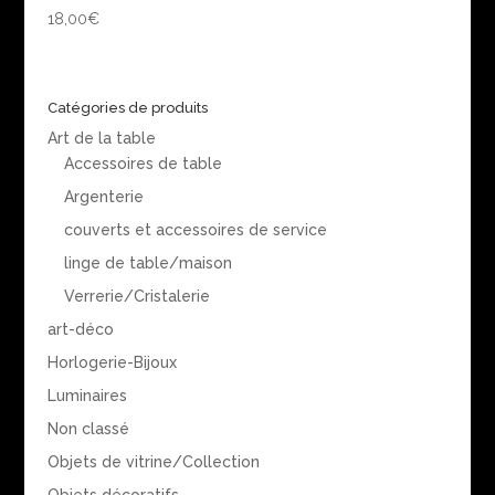
18,00
€
Catégories de produits
Art de la table
Accessoires de table
Argenterie
couverts et accessoires de service
linge de table/maison
Verrerie/Cristalerie
art-déco
Horlogerie-Bijoux
Luminaires
Non classé
Objets de vitrine/Collection
Objets décoratifs