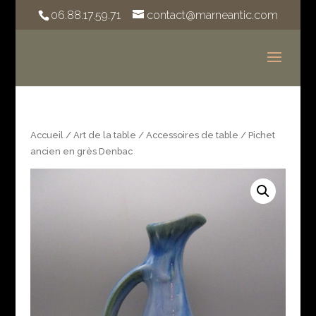
06.88.17.59.71
contact@marneantic.com
Accueil
/
Art de la table
/
Accessoires de table
/ Pichet
ancien en grès Denbac