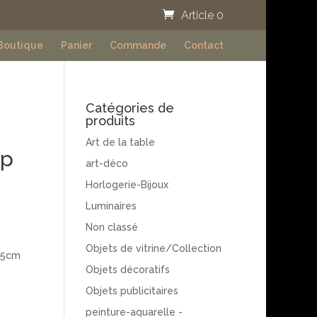
Article 0
Boutique
Panier
Commande
Contact
Catégories de
produits
Art de la table
ap
art-déco
Horlogerie-Bijoux
Luminaires
Non classé
Objets de vitrine/Collection
6.5cm
Objets décoratifs
Objets publicitaires
peinture-aquarelle -