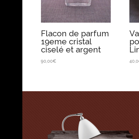
Flacon de parfum
Va
19eme cristal
po
ciselé et argent
Li
90,00
€
40,0