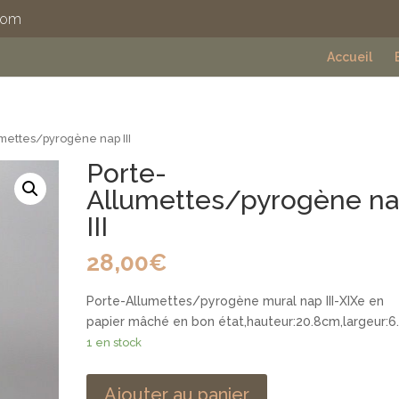
com
Accueil
mettes/pyrogène nap III
Porte-
Allumettes/pyrogène n
III
28,00
€
Porte-Allumettes/pyrogène mural nap III-XIXe en
papier mâché en bon état,hauteur:20.8cm,largeur:
1 en stock
Ajouter au panier