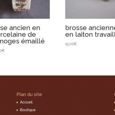
se ancien en
brosse ancienn
rcelaine de
en laiton travail
moges émaillé
15,00
€
0
€
Plan du site
Accueil
Boutique