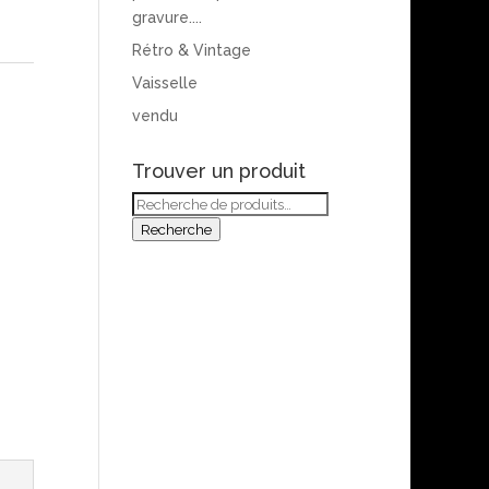
gravure....
Rétro & Vintage
Vaisselle
vendu
Trouver un produit
Recherche
pour :
Recherche