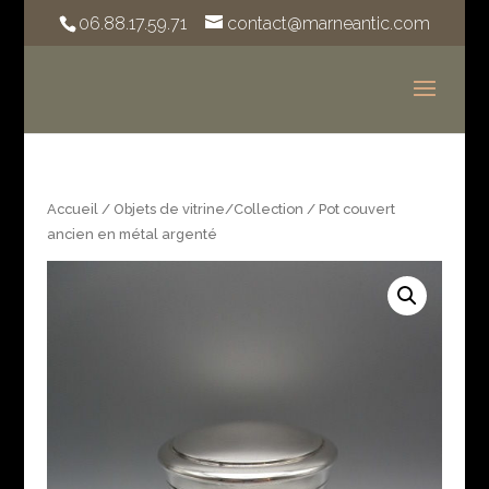
06.88.17.59.71
contact@marneantic.com
Accueil
/
Objets de vitrine/Collection
/ Pot couvert
ancien en métal argenté