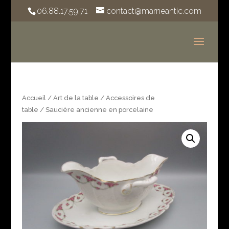
06.88.17.59.71
contact@marneantic.com
Accueil
/
Art de la table
/
Accessoires de
table
/ Saucière ancienne en porcelaine