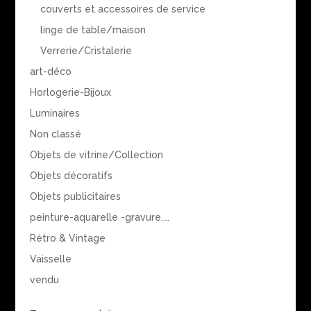
couverts et accessoires de service
linge de table/maison
Verrerie/Cristalerie
art-déco
Horlogerie-Bijoux
Luminaires
Non classé
Objets de vitrine/Collection
Objets décoratifs
Objets publicitaires
peinture-aquarelle -gravure....
Rétro & Vintage
Vaisselle
vendu