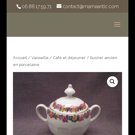
06.88.17.59.71
contact@marneantic.com
Accueil
/
Vaisselle
/
Café et déjeuner
/ Sucrier ancien
en porcelaine