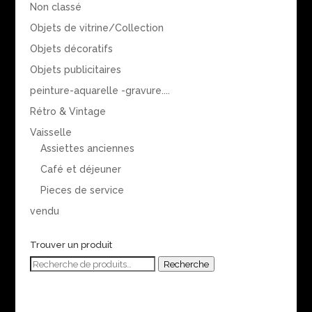
Non classé
Objets de vitrine/Collection
Objets décoratifs
Objets publicitaires
peinture-aquarelle -gravure....
Rétro & Vintage
Vaisselle
Assiettes anciennes
Café et déjeuner
Pieces de service
vendu
Trouver un produit
Recherche
Recherche
pour :