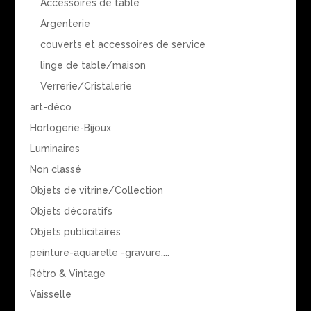
Accessoires de table
Argenterie
couverts et accessoires de service
linge de table/maison
Verrerie/Cristalerie
art-déco
Horlogerie-Bijoux
Luminaires
Non classé
Objets de vitrine/Collection
Objets décoratifs
Objets publicitaires
peinture-aquarelle -gravure....
Rétro & Vintage
Vaisselle