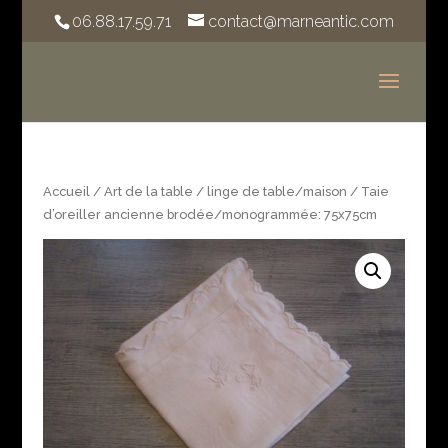
06.88.17.59.71
contact@marneantic.com
Accueil
/
Art de la table
/
linge de table/maison
/ Taie
d’oreiller ancienne brodée/monogrammée: 75x75cm