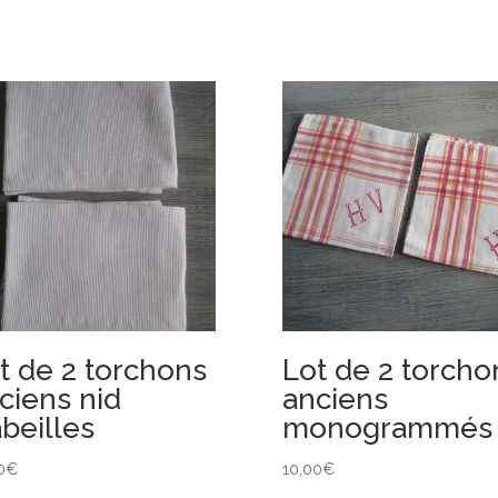
t de 2 torchons
Lot de 2 torcho
ciens nid
anciens
abeilles
monogrammés
0
€
10,00
€