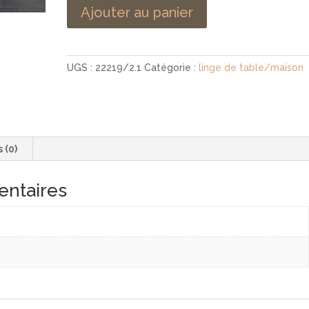
Ajouter au panier
UGS :
22219/2.1
Catégorie :
linge de table/maison
s (0)
entaires