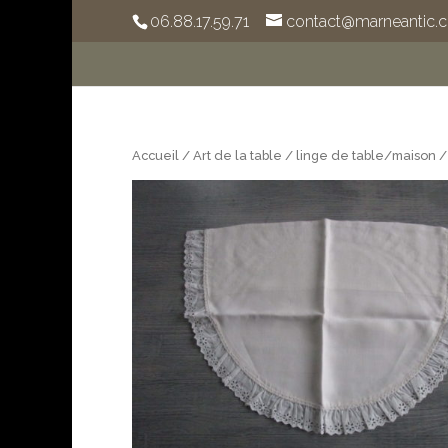
06.88.17.59.71
contact@marneantic.
Accueil
/
Art de la table
/
linge de table/maison
/