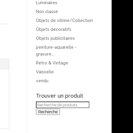
Luminaires
Non classé
Objets de vitrine/Collection
Objets décoratifs
Objets publicitaires
peinture-aquarelle -
gravure....
Rétro & Vintage
Vaisselle
vendu
Trouver un produit
Recherche
pour :
Recherche