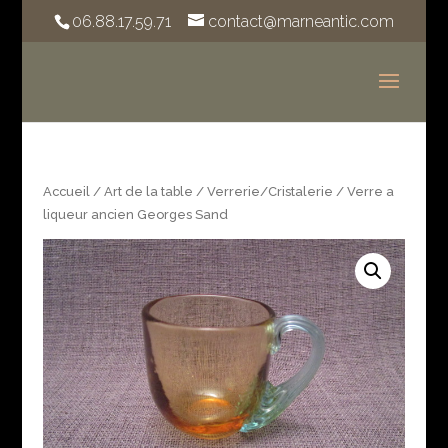
06.88.17.59.71
contact@marneantic.com
Accueil
/
Art de la table
/
Verrerie/Cristalerie
/ Verre a
liqueur ancien Georges Sand