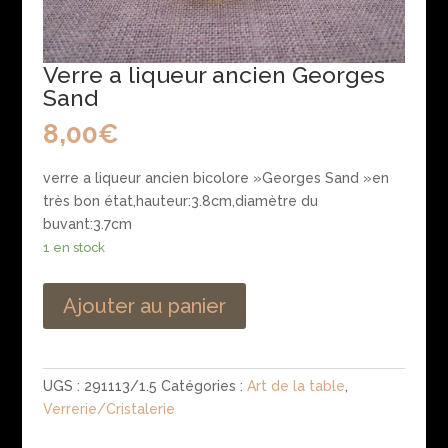
Verre a liqueur ancien Georges
Sand
8,00
€
verre a liqueur ancien bicolore »Georges Sand »en
très bon état,hauteur:3.8cm,diamètre du
buvant:3.7cm
1 en stock
Ajouter au panier
UGS :
291113/1.5
Catégories :
Art de la table
,
Verrerie/Cristalerie