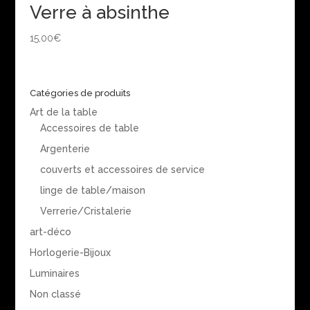
Verre à absinthe
15,00
€
Catégories de produits
Art de la table
Accessoires de table
Argenterie
couverts et accessoires de service
linge de table/maison
Verrerie/Cristalerie
art-déco
Horlogerie-Bijoux
Luminaires
Non classé