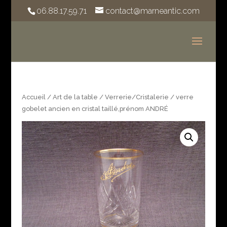
06.88.17.59.71
contact@marneantic.com
Accueil
/
Art de la table
/
Verrerie/Cristalerie
/ verre
gobelet ancien en cristal taillé,prénom ANDRÉ