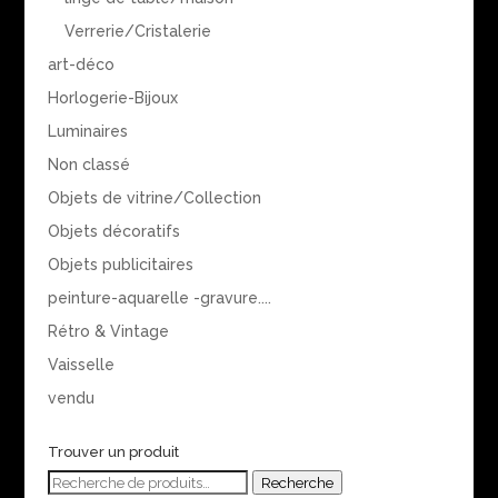
Verrerie/Cristalerie
art-déco
Horlogerie-Bijoux
Luminaires
Non classé
Objets de vitrine/Collection
Objets décoratifs
Objets publicitaires
peinture-aquarelle -gravure....
Rétro & Vintage
Vaisselle
vendu
Trouver un produit
Recherche
Recherche