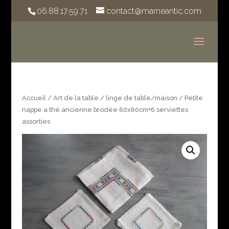
06.88.17.59.71
contact@marneantic.com
Accueil
/
Art de la table
/
linge de table/maison
/ Petite
nappe a thé ancienne brodée 60x60cm+6 serviettes
assorties