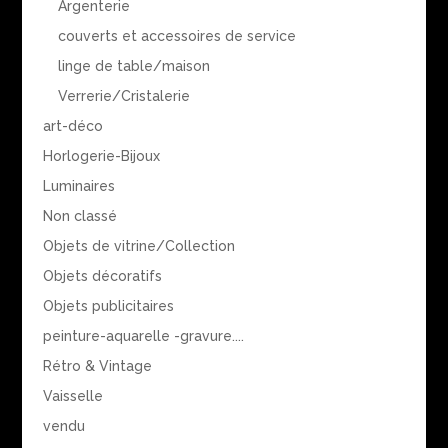
Argenterie
couverts et accessoires de service
linge de table/maison
Verrerie/Cristalerie
art-déco
Horlogerie-Bijoux
Luminaires
Non classé
Objets de vitrine/Collection
Objets décoratifs
Objets publicitaires
peinture-aquarelle -gravure....
Rétro & Vintage
Vaisselle
vendu