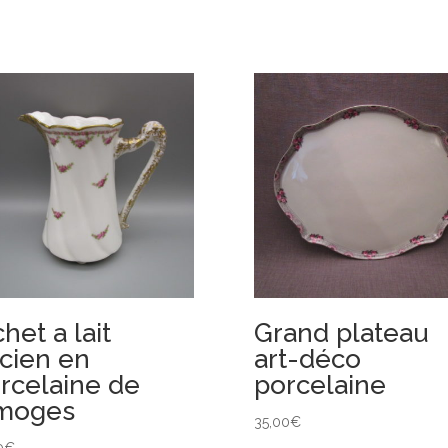
chet a lait
Grand plateau
cien en
art-déco
rcelaine de
porcelaine
moges
35,00
€