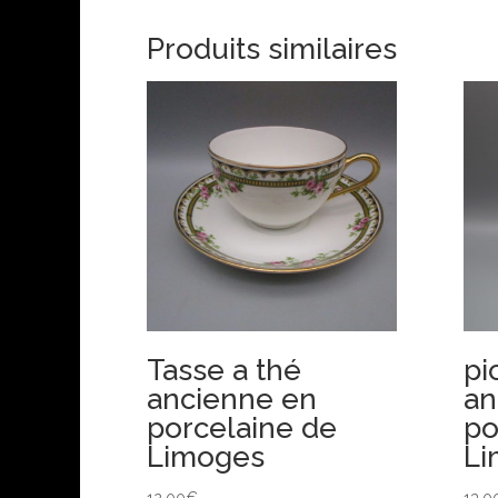
Produits similaires
Tasse a thé
pi
ancienne en
an
porcelaine de
po
Limoges
Li