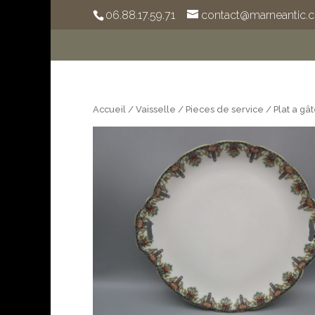
06.88.17.59.71
contact@marneantic.
Accueil
/
Vaisselle
/
Pieces de service
/ Plat a gâ