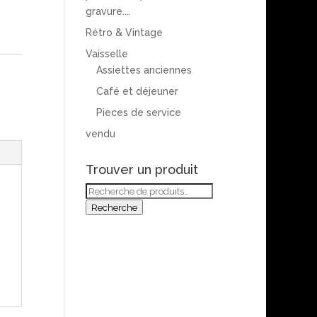
gravure....
Rétro & Vintage
Vaisselle
Assiettes anciennes
Café et déjeuner
Pieces de service
vendu
Trouver un produit
Recherche
pour :
Recherche