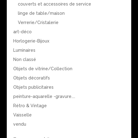
couverts et accessoires de service
linge de table/maison
Verrerie/Cristalerie
art-déco
Horlogerie-Bijoux
Luminaires
Non classé
Objets de vitrine/Collection
Objets décoratifs
Objets publicitaires
peinture-aquarelle -gravure....
Rétro & Vintage
Vaisselle
vendu