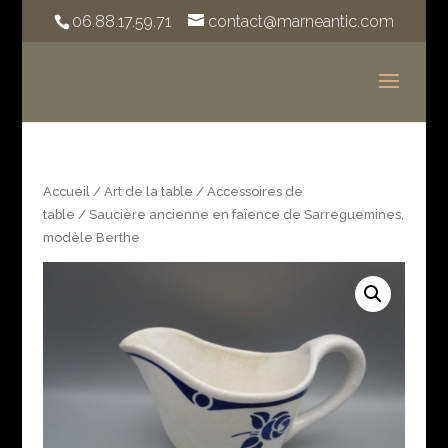
06.88.17.59.71
contact@marneantic.com
Accueil
/
Art de la table
/
Accessoires de
table
/ Saucière ancienne en faïence de Sarreguemines,
modèle Berthe