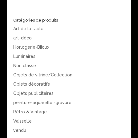
Catégories de produits
Art de la table
art-déco
Horlogerie-Bijoux
Luminaires
Non classé
Objets de vitrine/Collection
Objets décoratifs
Objets publicitaires
peinture-aquarelle -gravure....
Rétro & Vintage
Vaisselle
vendu