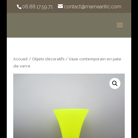
06.88.17.59.71
contact@marneantic.com
Accueil
/
Objets décoratifs
/ Vase contemporain en pate
de verre